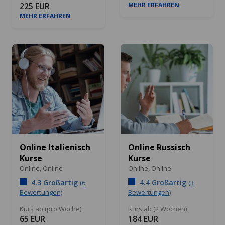
225 EUR
MEHR ERFAHREN
MEHR ERFAHREN
Online Italienisch
Online Russisch
Kurse
Kurse
Online,
Online
Online,
Online
4.3 Großartig
4.4 Großartig
(6
(3
Bewertungen)
Bewertungen)
Kurs ab (pro Woche)
Kurs ab (2 Wochen)
65 EUR
184 EUR