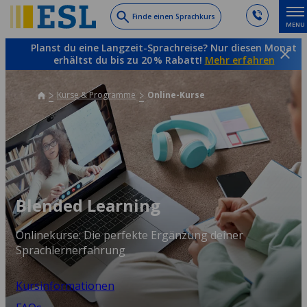
Skip
Finde einen Sprachkurs
MENU
to
main
Planst du eine Langzeit-Sprachreise? Nur diesen Monat
content
erhältst du bis zu 20 % Rabatt!
Mehr erfahren
Kurse & Programme
Online-Kurse
Blended Learning
Onlinekurse: Die perfekte Ergänzung deiner
Sprachlernerfahrung
Kursinformationen