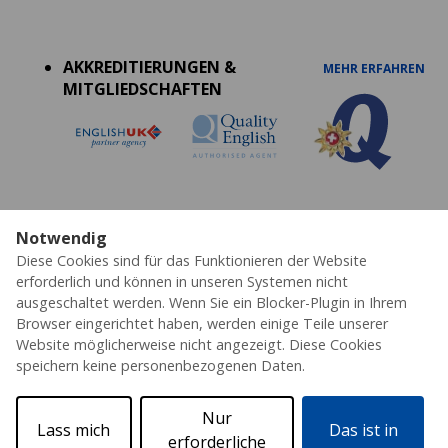
Accreditations
menu
AKKREDITIERUNGEN &
MEHR ERFAHREN
MITGLIEDSCHAFTEN
Notwendig
Datenschutz
Cookies
AGB's
Impressum
Partner
Diese Cookies sind für das Funktionieren der Website
Erklärung zur Barrierefreiheit
erforderlich und können in unseren Systemen nicht
ausgeschaltet werden. Wenn Sie ein Blocker-Plugin in Ihrem
© 2026 ESL – Alle Rechte vorbehalten
Browser eingerichtet haben, werden einige Teile unserer
Website möglicherweise nicht angezeigt. Diese Cookies
speichern keine personenbezogenen Daten.
Nur
Lass mich
Das ist in
erforderliche