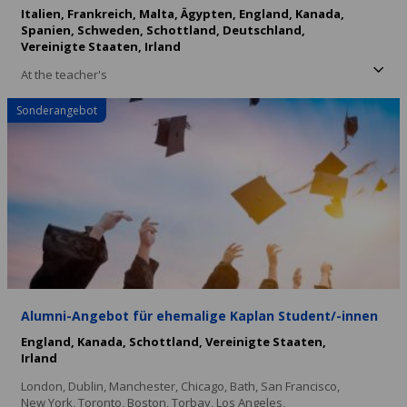
Italien,
Frankreich,
Malta,
Ägypten,
England,
Kanada,
Spanien,
Schweden,
Schottland,
Deutschland,
Vereinigte Staaten,
Irland
At the teacher's
Sonderangebot
Alumni-Angebot für ehemalige Kaplan Student/-innen
England,
Kanada,
Schottland,
Vereinigte Staaten,
Irland
London,
Dublin,
Manchester,
Chicago,
Bath,
San Francisco,
New York,
Toronto,
Boston,
Torbay,
Los Angeles,