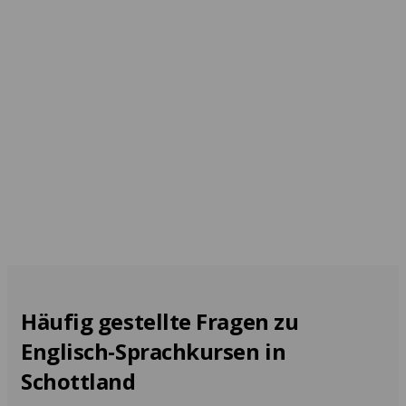
Beim Sprachlehrer
zu Hause
Glasgow
Ab 1.398 EUR pro
Ab 215 EUR pro Woche
Woche
Häufig gestellte Fragen zu
Englisch-Sprachkursen in
Schottland