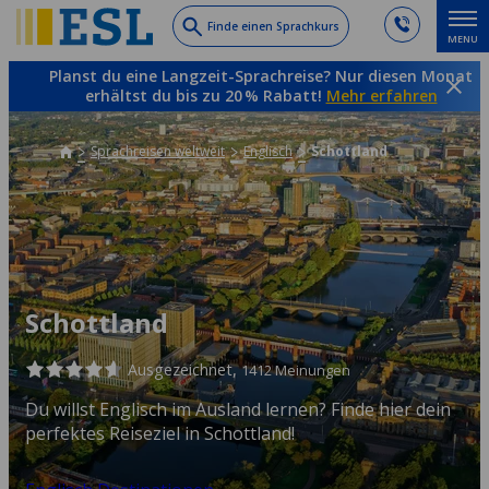
Skip
Finde einen Sprachkurs
MENU
to
main
Planst du eine Langzeit-Sprachreise? Nur diesen Monat
content
erhältst du bis zu 20 % Rabatt!
Mehr erfahren
Sprachreisen weltweit
Englisch
Schottland
Schottland
Ausgezeichnet,
1412 Meinungen
Du willst Englisch im Ausland lernen? Finde hier dein
perfektes Reiseziel in Schottland!