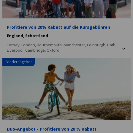
Profitiere von 20% Rabatt auf die Kursgebühren
England,
Schottland
Torbay,
London,
Bournemouth,
Manchester,
Edinburgh,
Bath,
Liverpool,
Cambridge,
Oxford
Sonderangebot
Duo-Angebot - Profitiere von 20 % Rabatt