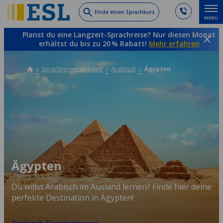
Skip
Finde einen Sprachkurs
MENU
to
main
Planst du eine Langzeit-Sprachreise? Nur diesen Monat
content
erhältst du bis zu 20 % Rabatt!
Mehr erfahren
Sprachreisen weltweit
Arabisch
Ägypten
Ägypten
Du willst Arabisch im Ausland lernen? Finde hier deine
perfekte Destination in Ägypten!