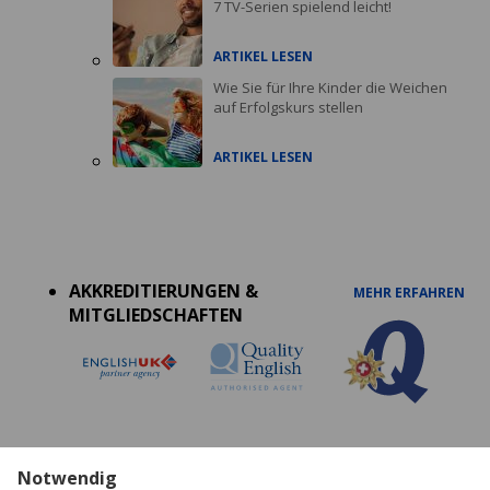
7 TV-Serien spielend leicht!
ARTIKEL LESEN
Wie Sie für Ihre Kinder die Weichen
auf Erfolgskurs stellen
ARTIKEL LESEN
Accreditations
menu
AKKREDITIERUNGEN &
MEHR ERFAHREN
MITGLIEDSCHAFTEN
Notwendig