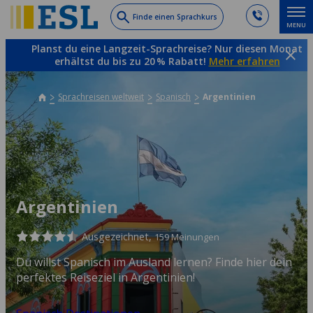
Skip
Finde einen Sprachkurs
MENU
to
main
Planst du eine Langzeit-Sprachreise? Nur diesen Monat
content
erhältst du bis zu 20 % Rabatt!
Mehr erfahren
Sprachreisen weltweit
Spanisch
Argentinien
Argentinien
Ausgezeichnet,
159 Meinungen
Du willst Spanisch im Ausland lernen? Finde hier dein
perfektes Reiseziel in Argentinien!