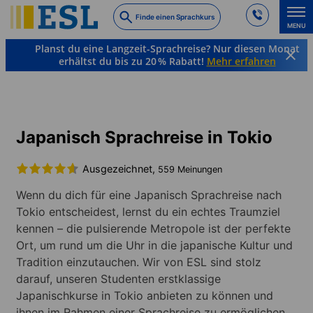
Skip
Finde einen Sprachkurs
to
MENU
main
Planst du eine Langzeit-Sprachreise? Nur diesen Monat
content
erhältst du bis zu 20 % Rabatt!
Mehr erfahren
Sprachkurse & Reiseziele
Japanisch
Japan
Tokio
Japanisch Sprachreise in Tokio
Ausgezeichnet,
559 Meinungen
Wenn du dich für eine Japanisch Sprachreise nach
Tokio entscheidest, lernst du ein echtes Traumziel
kennen – die pulsierende Metropole ist der perfekte
Ort, um rund um die Uhr in die japanische Kultur und
Tradition einzutauchen. Wir von ESL sind stolz
darauf, unseren Studenten erstklassige
Japanischkurse in Tokio anbieten zu können und
ihnen im Rahmen einer Sprachreise zu ermöglichen,