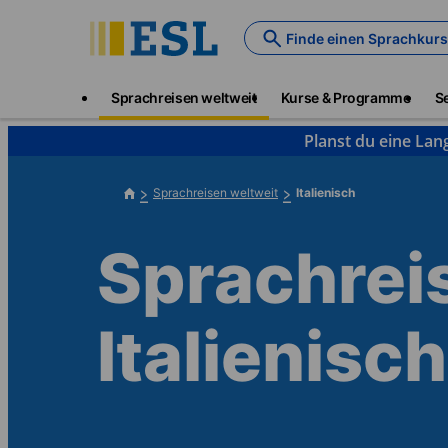
Skip
to
Finde einen Sprachkurs
main
content
Main
Sprachreisen weltweit
Kurse & Programme
S
navigation
Planst du eine Lan
Sprachreisen weltweit
Italienisch
Sprachreis
Italienisch