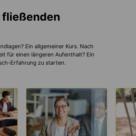
 fließenden
undlagen? Ein allgemeiner Kurs. Nach
it für einen längeren Aufenthalt? Ein
isch-Erfahrung zu starten.
MEHR
MEHR
ERFAHREN
ERFAH