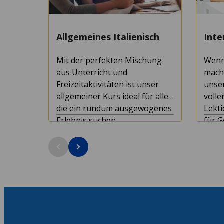
Allgemeines Italienisch
Inte
Mit der perfekten Mischung
Wenn 
aus Unterricht und
mach
Freizeitaktivitäten ist unser
unser
allgemeiner Kurs ideal für alle,
volle
die ein rundum ausgewogenes
Lekti
Erlebnis suchen.
für 
Stad
Kursdauer: 1+ Wochen
Kurs
Mindestalter: 16
Minde