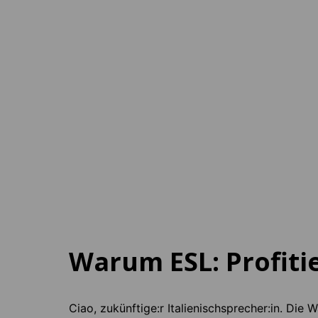
Italien
Onl
18 Ziele
1 Ziel
Ab
120 EUR
pro Woche
Ab
65
Warum ESL: Profiti
Ciao, zukünftige:r Italienischsprecher:in. Die 