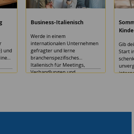
g
Business-Italienisch
Somm
Kinde
Werde in einem
r
internationalen Unternehmen
Gib de
) und
gefragter und lerne
Start 
einen
branchenspezifisches
schenk
Italienisch für Meetings,
unverg
Verhandlungen und
intern
Präsentationen auf dem
Kursdauer: 1+ Wochen
Somme
italienischen Markt.
Mindestalter: 16
Kursda
Mindes
4.7