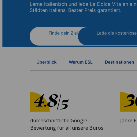
Lerne Italienisch und lebe La Dolce Vita an ein
Städten Italiens. Bester Preis garantiert.
Finde dein Ziel
Lade die kostenlose
Überblick
Warum ESL
Destinationen
durchschnittliche Google-
Jahre 
Bewertung für all unsere Büros