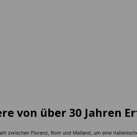
ine
 EUR
pro Woche
ere von über 30 Jahren E
Wahl zwischen Florenz, Rom und Mailand, um eine italienische