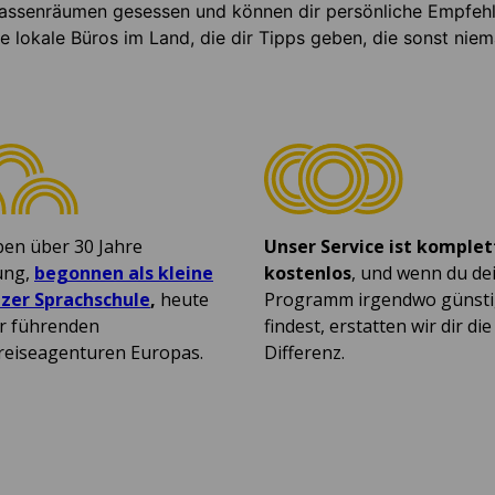
Klassenräumen gesessen und können dir persönliche Empfeh
e lokale Büros im Land, die dir Tipps geben, die sonst niem
ben über 30 Jahre
Unser Service ist komplet
ung,
begonnen als kleine
kostenlos
, und wenn du de
zer Sprachschule
,
heute
Programm irgendwo günsti
er führenden
findest, erstatten wir dir die
reiseagenturen Europas.
Differenz.