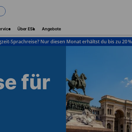
ervice
Über ESL
Angebote
gzeit-Sprachreise? Nur diesen Monat erhältst du bis zu 20 
e für