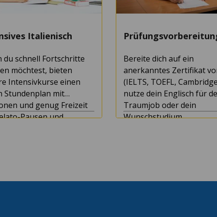
nsives Italienisch
Prüfungsvorbereitun
du schnell Fortschritte
Bereite dich auf ein
en möchtest, bieten
anerkanntes Zertifikat vo
e Intensivkurse einen
(IELTS, TOEFL, Cambridge
n Stundenplan mit
nutze dein Englisch für d
onen und genug Freizeit
Traumjob oder dein
Gelato-Pausen und
Wunschstudium.
terkundungen.
dauer: 1+ Wochen
Kursdauer: 1+ Wochen
stalter: 16
Mindestalter: 16