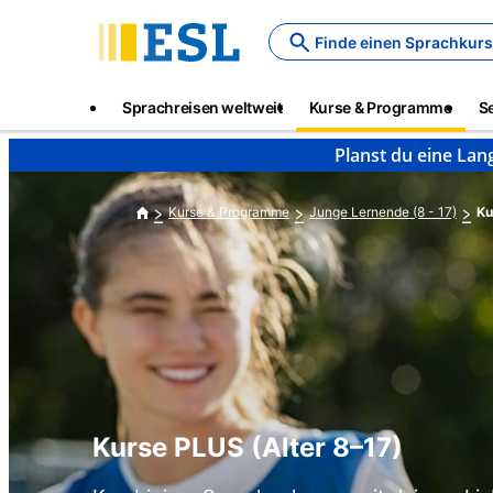
Skip
to
Finde einen Sprachkurs
main
content
Main
Sprachreisen weltweit
Kurse & Programme
S
navigation
Planst du eine Lan
Kurse & Programme
Junge Lernende (8 - 17)
Ku
Kurse PLUS (Alter 8–17)