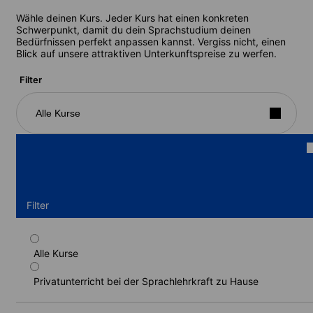
Wähle deinen Kurs. Jeder Kurs hat einen konkreten
Schwerpunkt, damit du dein Sprachstudium deinen
Bedürfnissen perfekt anpassen kannst. Vergiss nicht, einen
Blick auf unsere attraktiven Unterkunftspreise zu werfen.
Filter
Alle Kurse
Filter
Alle Kurse
Kurs Privatunterricht, 15
Lektionen/Woche
Privatunterricht bei der Sprachlehrkraft zu Hause
Dauer: 1 - 24 Wochen
Lernstufen: Anfänger bis Fortgeschrittene (C1)