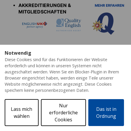
AKKREDITIERUNGEN &
MEHR ERFAHREN
MITGLIEDSCHAFTEN
Notwendig
Diese Cookies sind für das Funktionieren der Website
Datenschutz
Cookies
AGB's
Impressum
Partner
Erklärung zur Barrierefreiheit
erforderlich und können in unseren Systemen nicht
ausgeschaltet werden. Wenn Sie ein Blocker-Plugin in Ihrem
© 2026 ESL – Alle Rechte vorbehalten
Browser eingerichtet haben, werden einige Teile unserer
Website möglicherweise nicht angezeigt. Diese Cookies
speichern keine personenbezogenen Daten.
Nur
Lass mich
Das ist in
erforderliche
wählen
Ordnung
Cookies
Angebot anfordern
Katalog