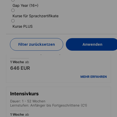
Lernstufen: Anfänger bis Fortgeschrittene (C1)
Gap Year (16+)
1 Woche
ab
585 EUR
Kurse für Sprachzertifikate
MEHR ERFAHREN
Kurse PLUS
Kurs Bildungsurlaub
Filter zurücksetzen
Anwenden
Dauer: 1 - 2 Wochen
Lernstufen: Anfänger bis Fortgeschrittene (C1)
1 Woche
ab
646 EUR
MEHR ERFAHREN
Intensivkurs
Dauer: 1 - 52 Wochen
Lernstufen: Anfänger bis Fortgeschrittene (C1)
1 Woche
ab