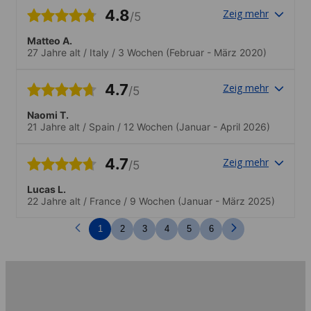
mis en place pour que je me sente bien
4.8
Zeig mehr
/5
intégré..Beaucoup d'activités proposées,
pour tous les goûts
Matteo A.
27 Jahre alt
/
Italy
/
3 Wochen
(Februar - März 2020)
4.7
Zeig mehr
/5
Naomi T.
21 Jahre alt
/
Spain
/
12 Wochen
(Januar - April 2026)
4.7
Zeig mehr
/5
Lucas L.
22 Jahre alt
/
France
/
9 Wochen
(Januar - März 2025)
1
2
3
4
5
6