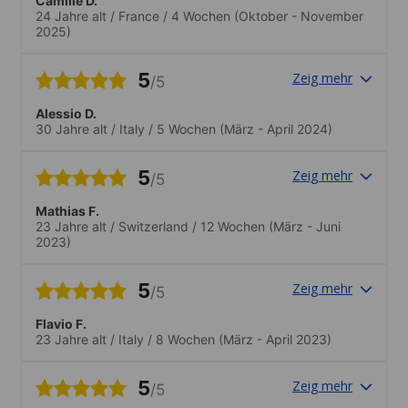
Camille D.
24 Jahre alt
/
France
/
4 Wochen
(Oktober - November
2025)
5
Zeig mehr
/5
Alessio D.
30 Jahre alt
/
Italy
/
5 Wochen
(März - April 2024)
5
Zeig mehr
/5
Mathias F.
23 Jahre alt
/
Switzerland
/
12 Wochen
(März - Juni
2023)
5
Zeig mehr
/5
Flavio F.
23 Jahre alt
/
Italy
/
8 Wochen
(März - April 2023)
5
Zeig mehr
/5