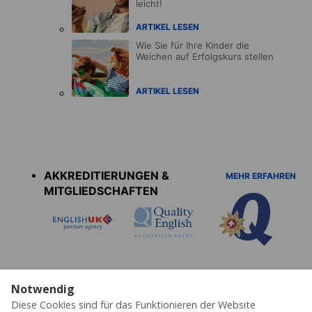
leicht!
ARTIKEL LESEN
Wie Sie für Ihre Kinder die
Weichen auf Erfolgskurs stellen
ARTIKEL LESEN
Accreditations
menu
AKKREDITIERUNGEN &
MEHR ERFAHREN
MITGLIEDSCHAFTEN
Notwendig
Diese Cookies sind für das Funktionieren der Website
Datenschutz
Cookies
AGB's
Impressum
Partner