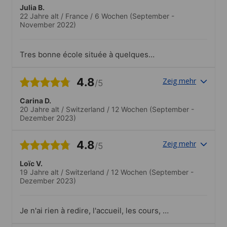
Julia B.
22 Jahre alt
/
France
/
6 Wochen
(September -
November 2022)
Tres bonne école située à quelques
minutes à pied de la résidence. C’est
l’idéal , les locaux sont propres et les
4.8
Zeig mehr
/5
professeurs sont géniaux , ils arrivent à
nous faire aimer l’école
Carina D.
20 Jahre alt
/
Switzerland
/
12 Wochen
(September -
Dezember 2023)
4.8
Zeig mehr
/5
Loïc V.
19 Jahre alt
/
Switzerland
/
12 Wochen
(September -
Dezember 2023)
Je n'ai rien à redire, l'accueil, les cours, la
gentillesse des professeurs, tout a été