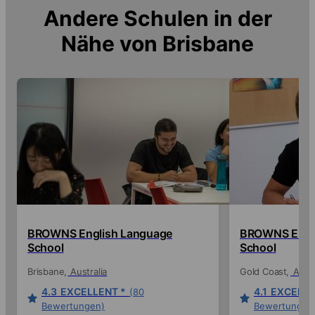
Andere Schulen in der
Nähe von
Brisbane
BROWNS English Language
BROWNS Engl
School
School
Brisbane
Australia
Gold Coast
Austr
4.3
EXCELLENT *
4.1
EXCELLE
(80
Bewertungen)
Bewertungen