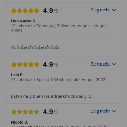
4.9
Zeig mehr
/5
Don Aaron S.
12 Jahre alt
/
Germany
/
3 Wochen
(August - August
2025)
👍.👍👍👍👍👍👍👍👍👍👍
4.9
Zeig mehr
/5
Laia P.
12 Jahre alt
/
Spain
/
3 Wochen
(Juli - August 2022)
Estan muy buen las infraestructuras y lo
bien que te hacen sentir.Muy organizadas
y los lugares muy interesantes pero no
4.9
Zeig mehr
/5
me gusta que se tengan que repetir
Nicolò B.
11 Jahre alt
/
Italy
/
1 Woche
(August - August 2018)