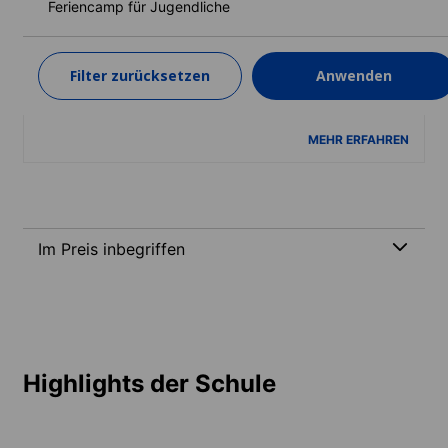
(10-17 Jahre)
Feriencamp für Jugendliche
Dauer: 1 - 4 Wochen
Lernstufen: Anfänger bis Fortgeschrittene (C1)
Filter zurücksetzen
Anwenden
1 Woche
ab
1.350 EUR
MEHR ERFAHREN
Im Preis inbegriffen
Highlights der Schule