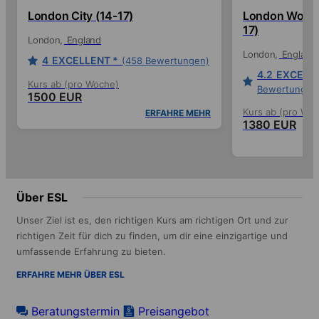
London City (14-17)
London Woldi
17)
London
England
London
England
4
EXCELLENT *
(458 Bewertungen)
4.2
EXCELLE
Kurs ab (pro Woche)
Bewertungen
1500 EUR
Kurs ab (pro Wo
ERFAHRE MEHR
1380 EUR
Über ESL
Unser Ziel ist es, den richtigen Kurs am richtigen Ort und zur
richtigen Zeit für dich zu finden, um dir eine einzigartige und
umfassende Erfahrung zu bieten.
ERFAHRE MEHR ÜBER ESL
Beratungstermin
Preisangebot