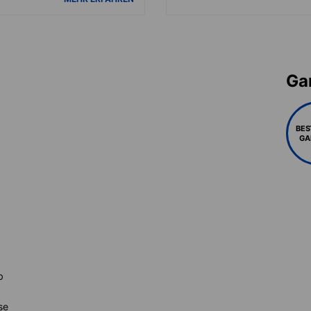
Gar
BES
GA
b
se