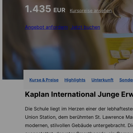
1.435
EUR
Kurspreise ansehen
Angebot anfordern
Jetzt buchen
Kurse & Preise
Highlights
Unterkunft
Sonde
Kaplan International Junge E
Die Schule liegt im Herzen einer der lebhaftest
Union Station, dem berühmten St. Lawrence Mark
modernen, stilvollen Gebäude untergebracht. Di