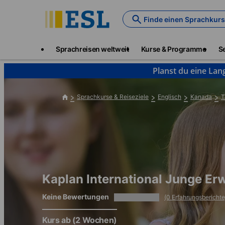
Skip
to
Finde einen Sprachkurs
main
content
Main
Sprachreisen weltweit
Kurse & Programme
S
navigation
Planst du eine Lan
Sprachkurse & Reiseziele
Englisch
Kanada
T
Kaplan International Junge E
Keine Bewertungen
(0 Erfahrungsberichte
Kurs ab
(2 Wochen)