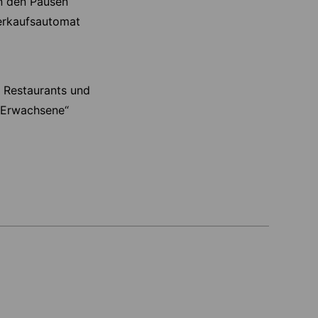
n den Pausen
Verkaufsautomat
, Restaurants und
 Erwachsene“