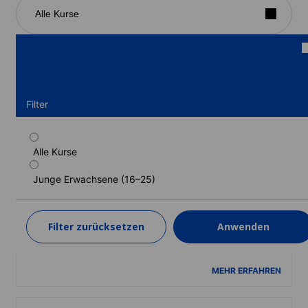
Alle Kurse
Filter
Alle Kurse
Standardkurs (Gastfamilie (Sommer)) (16-
17 Jahre)
Junge Erwachsene (16–25)
Dauer: 1 - 11 Wochen
Lernstufen: Anfänger bis Fortgeschrittene (C1)
Filter zurücksetzen
Anwenden
1 Woche
ab
960 EUR
MEHR ERFAHREN