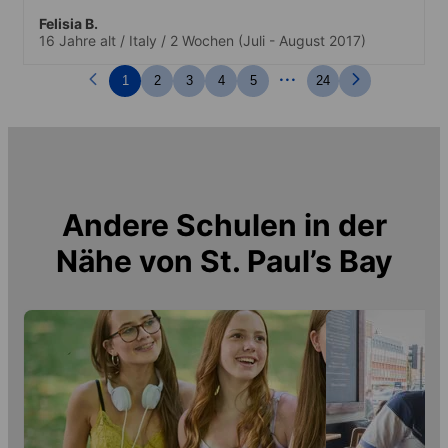
Felisia B.
16 Jahre alt
/
Italy
/
2 Wochen
(Juli - August 2017)
...
1
2
3
4
5
24
Andere Schulen in der
Nähe von
St. Paul’s Bay