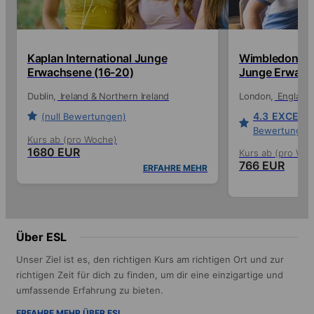
Kaplan International Junge
Wimbledon Sch
Erwachsene (16-20)
Junge Erwach
Dublin
Ireland & Northern Ireland
London
England
4.3
EXCELLE
(null Bewertungen)
Bewertungen
Kurs ab (pro Woche)
1680 EUR
Kurs ab (pro Wo
766 EUR
ERFAHRE MEHR
Über ESL
Unser Ziel ist es, den richtigen Kurs am richtigen Ort und zur
richtigen Zeit für dich zu finden, um dir eine einzigartige und
umfassende Erfahrung zu bieten.
ERFAHRE MEHR ÜBER ESL