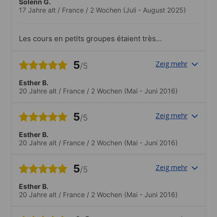
Solenn G.
17 Jahre alt
/
France
/
2 Wochen
(Juli - August 2025)
Les cours en petits groupes étaient très
intéressants et utiles. Les professeurs
étaient geniaux..Parfait
5
Zeig mehr
/5
Esther B.
20 Jahre alt
/
France
/
2 Wochen
(Mai - Juni 2016)
5
Zeig mehr
/5
Esther B.
20 Jahre alt
/
France
/
2 Wochen
(Mai - Juni 2016)
5
Zeig mehr
/5
Esther B.
20 Jahre alt
/
France
/
2 Wochen
(Mai - Juni 2016)