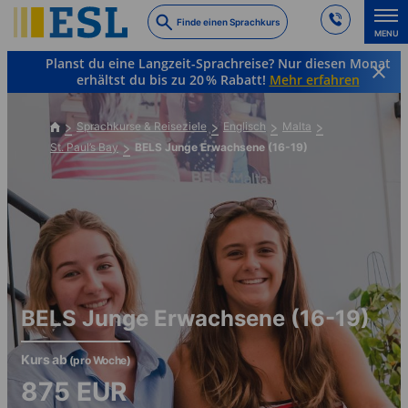
Skip
Finde einen Sprachkurs
to
MENU
main
Planst du eine Langzeit-Sprachreise? Nur diesen Monat
content
erhältst du bis zu 20 % Rabatt!
Mehr erfahren
Sprachkurse & Reiseziele
Englisch
Malta
St. Paul’s Bay
BELS Junge Erwachsene (16-19)
BELS Junge Erwachsene (16-19)
Kurs ab
(pro Woche)
875
EUR