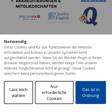
AKKREDITIERUNGEN &
MEHR ERFAHREN
MITGLIEDSCHAFTEN
Notwendig
Diese Cookies sind für das Funktionieren der Website
Datenschutz
Cookies
AGB's
Impressum
Partner
Erklärung zur Barrierefreiheit
erforderlich und können in unseren Systemen nicht
ausgeschaltet werden. Wenn Sie ein Blocker-Plugin in Ihrem
© 2026 ESL – Alle Rechte vorbehalten
Browser eingerichtet haben, werden einige Teile unserer
Website möglicherweise nicht angezeigt. Diese Cookies
speichern keine personenbezogenen Daten.
Nur
Lass mich
Das ist in
erforderliche
wählen
Ordnung
Cookies
Angebot anfordern
Katalog