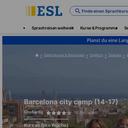
Skip
to
Finde einen Sprachkurs
main
content
Main
Sprachreisen weltweit
Kurse & Programme
S
navigation
Planst du eine Lan
Sprachkurse & Reiseziele
Englisch
Spanien
Barcelona city camp (14-17)
Großartig
(4) Meinungen
Kurs ab
(pro Woche)