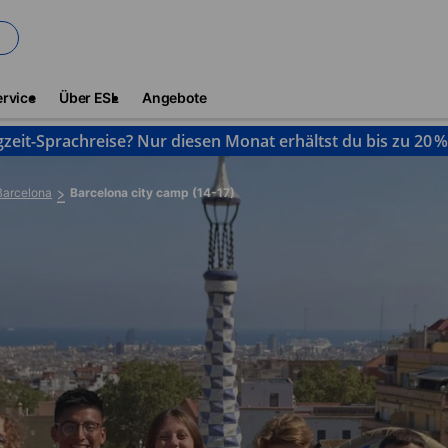
ervice
Über ESL
Angebote
gzeit-Sprachreise? Nur diesen Monat erhältst du bis zu 20 
Barcelona
Barcelona city camp (14-17)