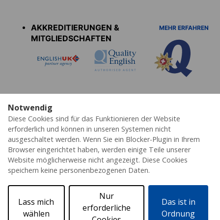
Accreditations
menu
AKKREDITIERUNGEN &
MEHR ERFAHREN
MITGLIEDSCHAFTEN
Notwendig
Diese Cookies sind für das Funktionieren der Website
Datenschutz
Cookies
AGB's
Impressum
Partner
Erklärung zur Barrierefreiheit
erforderlich und können in unseren Systemen nicht
ausgeschaltet werden. Wenn Sie ein Blocker-Plugin in Ihrem
© 2026 ESL – Alle Rechte vorbehalten
Browser eingerichtet haben, werden einige Teile unserer
Website möglicherweise nicht angezeigt. Diese Cookies
speichern keine personenbezogenen Daten.
Nur
Lass mich
Das ist in
erforderliche
wählen
Ordnung
Cookies