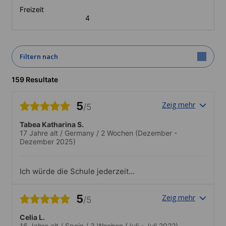
Freizeit
4
Filtern nach
159 Resultate
5
Zeig mehr
/5
Tabea Katharina S.
17 Jahre alt
/
Germany
/
2 Wochen
(Dezember -
Dezember 2025)
Ich würde die Schule jederzeit
weiterempfehlen 10*.Das Team hatte
immer ein offenes Ohr
5
Zeig mehr
/5
Celia L.
16 Jahre alt
/
Spain
/
3 Wochen
(Juli - Juli 2022)