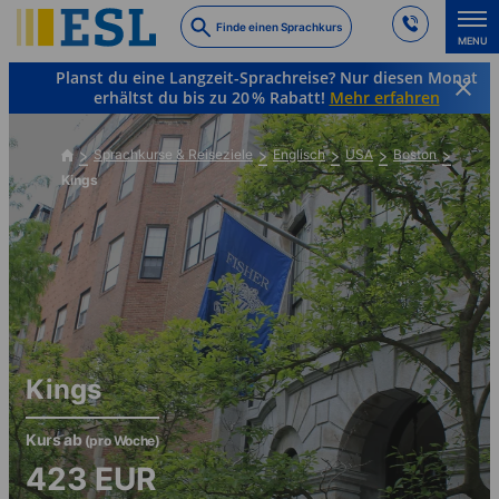
Skip
Finde einen Sprachkurs
to
MENU
main
Planst du eine Langzeit-Sprachreise? Nur diesen Monat
content
erhältst du bis zu 20 % Rabatt!
Mehr erfahren
Sprachkurse & Reiseziele
Englisch
USA
Boston
Kings
Kings
Kurs ab
(pro Woche)
423
EUR