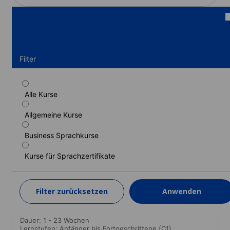
Filter
Alle Kurse
Standardkurs
Allgemeine Kurse
Dauer: 1 - 12 Wochen
Lernstufen: Anfänger bis Fortgeschrittene (C1)
Business Sprachkurse
1 Woche
ab
584 EUR
Kurse für Sprachzertifikate
MEHR ERFAHREN
Filter zurücksetzen
Anwenden
Semi-Intensiv-Kurs
Dauer: 1 - 23 Wochen
Lernstufen: Anfänger bis Fortgeschrittene (C1)