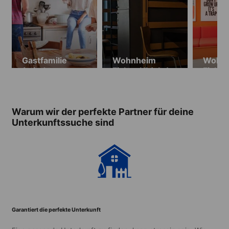
Gastfamilie
Wohnheim
Wohn
(mindestens 4
Fisher HI (ab 17
Fisher
Wochen)
Jahren) (nicht
(ab 16
verfügbar
(verfü
06.05-
03.05
Warum wir der perfekte Partner für deine
26.08.25)
26.08
Unterkunftssuche sind
Garantiert die perfekte Unterkunft