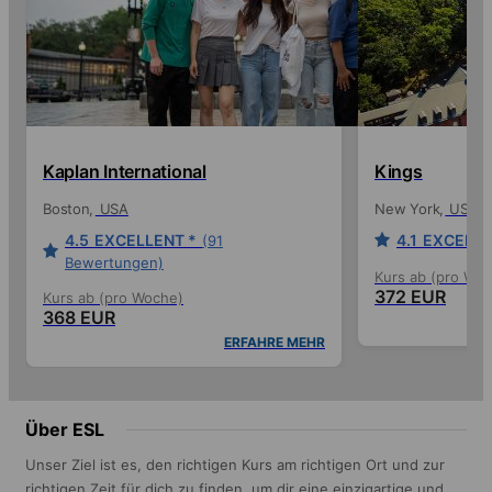
Kaplan International
Kings
Boston
USA
New York
USA
4.5
EXCELLENT *
4.1
EXCELLE
(91
Bewertungen)
Kurs ab (pro Wo
372 EUR
Kurs ab (pro Woche)
368 EUR
ERFAHRE MEHR
Über ESL
Unser Ziel ist es, den richtigen Kurs am richtigen Ort und zur
richtigen Zeit für dich zu finden, um dir eine einzigartige und