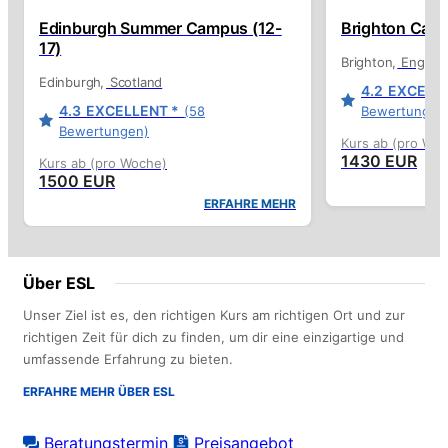
Edinburgh Summer Campus (12-
Brighton Camp
17)
Brighton
Englan
Edinburgh
Scotland
4.2
EXCELLE
4.3
EXCELLENT *
(58
Bewertungen
Bewertungen)
Kurs ab (pro Wo
1430 EUR
Kurs ab (pro Woche)
1500 EUR
ERFAHRE MEHR
Über ESL
Unser Ziel ist es, den richtigen Kurs am richtigen Ort und zur
richtigen Zeit für dich zu finden, um dir eine einzigartige und
umfassende Erfahrung zu bieten.
ERFAHRE MEHR ÜBER ESL
Beratungstermin
Preisangebot