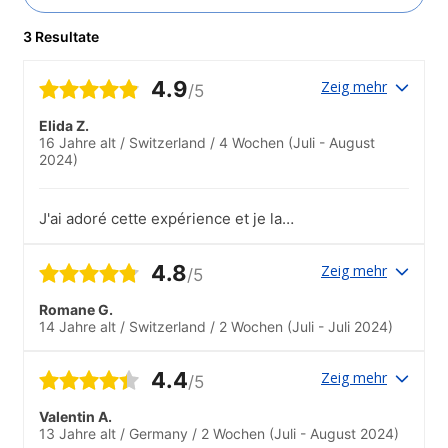
3 Resultate
4.9
Zeig mehr
/5
Elida Z.
16 Jahre alt
/
Switzerland
/
4 Wochen
(Juli - August
2024)
J'ai adoré cette expérience et je la
conseille au autres car on rencontre des
gens d'autres cultures et on crée des
4.8
Zeig mehr
/5
liens forts avec les autres..Le staff était
super !
Romane G.
14 Jahre alt
/
Switzerland
/
2 Wochen
(Juli - Juli 2024)
4.4
Zeig mehr
/5
Valentin A.
13 Jahre alt
/
Germany
/
2 Wochen
(Juli - August 2024)