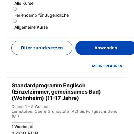
Alle Kurse
Standardprogramm Englisch
(Einzelzimmer, Privates Badezimmer)
Feriencamp für Jugendliche
(Wohnheim) (14-17 Jahre)
Allgemeine Kurse
Dauer: 1 - 5 Wochen
Lernstufen: Obere Grundstufe (A2) bis Fortgeschrittene
(C1)
Filter zurücksetzen
Anwenden
1 Woche
ab
1.550 EUR
MEHR ERFAHREN
Standardprogramm Englisch
(Einzelzimmer, gemeinsames Bad)
(Wohnheim) (11-17 Jahre)
Dauer: 1 - 5 Wochen
Lernstufen: Obere Grundstufe (A2) bis Fortgeschrittene
(C1)
1 Woche
ab
1.400 EUR