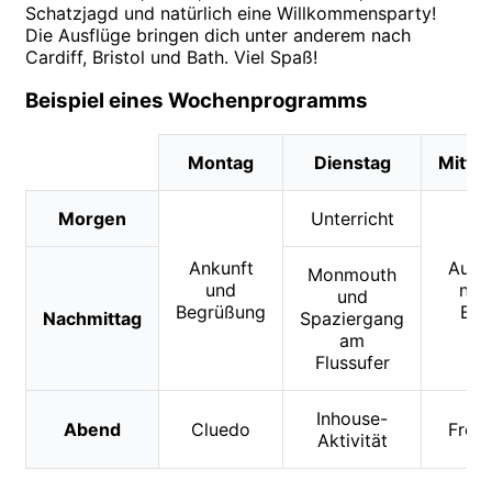
Schatzjagd und natürlich eine Willkommensparty!
Die Ausflüge bringen dich unter anderem nach
Cardiff, Bristol und Bath. Viel Spaß!
Beispiel eines Wochenprogramms
Montag
Dienstag
Mittw
Morgen
Unterricht
Ankunft
Ausf
Monmouth
und
nac
und
Begrüßung
Bat
Nachmittag
Spaziergang
am
Flussufer
Inhouse-
Abend
Cluedo
Freiz
Aktivität