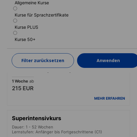
Allgemeine Kurse
Dauer: 1 - 52 Wochen
Lernstufen: Anfänger bis Fortgeschrittene (C1)
Kurse für Sprachzertifikate
1 Woche
ab
160 EUR
Kurse PLUS
MEHR ERFAHREN
Kurse 50+
Intensivkurs
Filter zurücksetzen
Anwenden
Dauer: 1 - 52 Wochen
Lernstufen: Anfänger bis Fortgeschrittene (C1)
1 Woche
ab
215 EUR
MEHR ERFAHREN
Superintensivkurs
Dauer: 1 - 52 Wochen
Lernstufen: Anfänger bis Fortgeschrittene (C1)