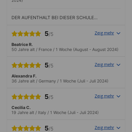
2024)
DER AUFENTHALT BEI DIESER SCHULE
HAT MIR GEFALLEN UND ICH WÜRDE
DIESE SCHULE WEITEREMPFEHLEN
5
Zeig mehr
/5
Beatrice R.
50 Jahre alt
/
France
/
1 Woche
(August - August 2024)
5
Zeig mehr
/5
Alexandra F.
36 Jahre alt
/
Germany
/
1 Woche
(Juli - Juli 2024)
5
Zeig mehr
/5
Cecilia C.
19 Jahre alt
/
Italy
/
1 Woche
(Juli - Juli 2024)
5
Zeig mehr
/5