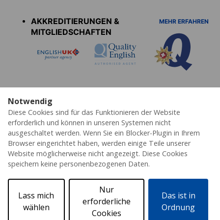
menu
AKKREDITIERUNGEN &
MEHR ERFAHREN
MITGLIEDSCHAFTEN
Notwendig
Diese Cookies sind für das Funktionieren der Website
Datenschutz
Cookies
AGB's
Impressum
Partner
Erklärung zur Barrierefreiheit
erforderlich und können in unseren Systemen nicht
ausgeschaltet werden. Wenn Sie ein Blocker-Plugin in Ihrem
© 2026 ESL – Alle Rechte vorbehalten
Browser eingerichtet haben, werden einige Teile unserer
Website möglicherweise nicht angezeigt. Diese Cookies
speichern keine personenbezogenen Daten.
Nur
Lass mich
Das ist in
erforderliche
wählen
Ordnung
Cookies