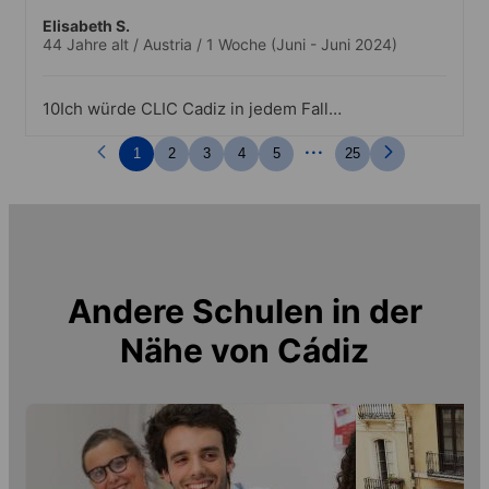
Elisabeth S.
44 Jahre alt
/
Austria
/
1 Woche
(Juni - Juni 2024)
10Ich würde CLIC Cadiz in jedem Fall
empfehlen! Es war toll organisiert, die
...
Stadt ist wunderbar, das Team der
1
2
3
4
5
25
Sprachschule unglaublich nett!
Andere Schulen in der
Nähe von
Cádiz