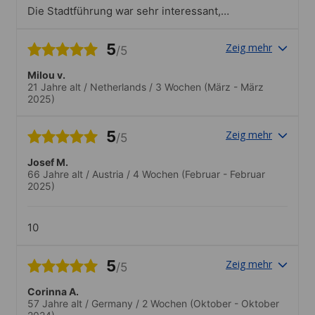
Die Stadtführung war sehr interessant,
sprachlich auf das Niveau der
TeilnehmerInnen angepasst.
5
Zeig mehr
/5
Milou v.
21 Jahre alt
/
Netherlands
/
3 Wochen
(März - März
2025)
5
Zeig mehr
/5
Josef M.
66 Jahre alt
/
Austria
/
4 Wochen
(Februar - Februar
2025)
10
5
Zeig mehr
/5
Corinna A.
57 Jahre alt
/
Germany
/
2 Wochen
(Oktober - Oktober