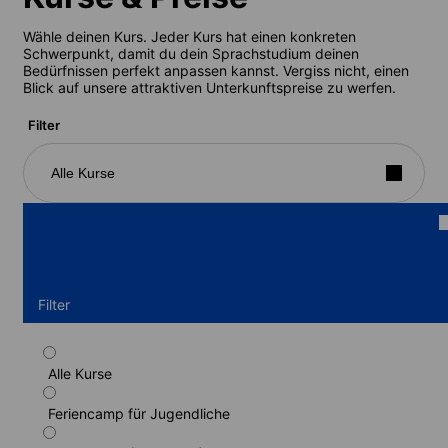
Wähle deinen Kurs. Jeder Kurs hat einen konkreten
Schwerpunkt, damit du dein Sprachstudium deinen
Bedürfnissen perfekt anpassen kannst. Vergiss nicht, einen
Blick auf unsere attraktiven Unterkunftspreise zu werfen.
Filter
Alle Kurse
Filter
Alle Kurse
Standardprogramm Spanisch (Wohnheim)
(12-17 Jahre)
Feriencamp für Jugendliche
Dauer: 1 - 6 Wochen