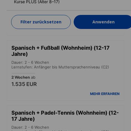
Kurse PLUS (Alter 8–17)
Lernstufen: Anfänger bis Muttersprachenniveau (C2)
1 Woche
ab
1.390 EUR
Filter zurücksetzen
Anwenden
MEHR ERFAHREN
Spanisch + Fußball (Wohnheim) (12-17
Jahre)
Dauer: 2 - 6 Wochen
Lernstufen: Anfänger bis Muttersprachenniveau (C2)
2 Wochen
ab
1.535 EUR
MEHR ERFAHREN
Spanisch + Padel-Tennis (Wohnheim) (12-
17 Jahre)
Dauer: 2 - 6 Wochen