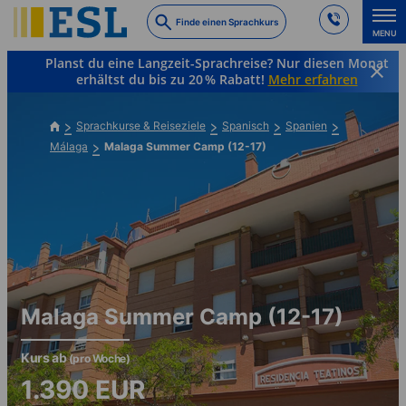
Skip
Finde einen Sprachkurs
to
MENU
main
Planst du eine Langzeit-Sprachreise? Nur diesen Monat
content
erhältst du bis zu 20 % Rabatt!
Mehr erfahren
Sprachkurse & Reiseziele
Spanisch
Spanien
Málaga
Malaga Summer Camp (12-17)
Malaga Summer Camp (12-17)
Kurs ab
(pro Woche)
1.390
EUR