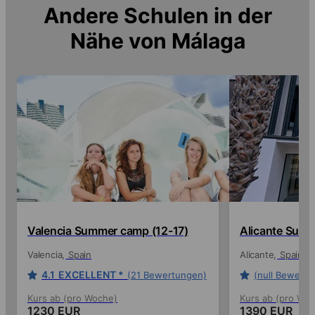
Andere Schulen in der
Nähe von
Málaga
Valencia Summer camp (12-17)
Alicante Summ
Valencia
Spain
Alicante
Spain
4.1
EXCELLENT *
(21 Bewertungen)
(null Bewert
Kurs ab (pro Woche)
Kurs ab (pro Wo
1230 EUR
1390 EUR