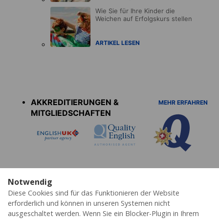
Wie Sie für Ihre Kinder die
Weichen auf Erfolgskurs stellen
ARTIKEL LESEN
Accreditations
menu
AKKREDITIERUNGEN &
MEHR ERFAHREN
MITGLIEDSCHAFTEN
Notwendig
Diese Cookies sind für das Funktionieren der Website
Datenschutz
Cookies
AGB's
Impressum
Partner
Erklärung zur Barrierefreiheit
erforderlich und können in unseren Systemen nicht
ausgeschaltet werden. Wenn Sie ein Blocker-Plugin in Ihrem
© 2026 ESL – Alle Rechte vorbehalten