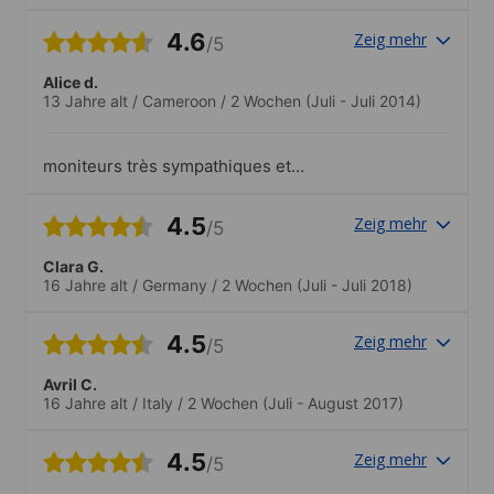
4.6
Zeig mehr
/5
Alice d.
13 Jahre alt
/
Cameroon
/
2 Wochen
(Juli - Juli 2014)
moniteurs très sympathiques et
disponibles ; activités amusantes et
intéressantes ; on ne s'ennuie pas
4.5
Zeig mehr
/5
Clara G.
16 Jahre alt
/
Germany
/
2 Wochen
(Juli - Juli 2018)
4.5
Zeig mehr
/5
Avril C.
16 Jahre alt
/
Italy
/
2 Wochen
(Juli - August 2017)
4.5
Zeig mehr
/5