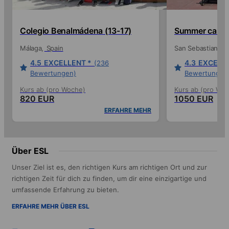
Colegio Benalmádena (13-17)
Summer camp 
Málaga
Spain
San Sebastian
Sp
4.5
EXCELLENT *
4.3
EXCELLE
(236
Bewertungen)
Bewertungen
Kurs ab (pro Woche)
Kurs ab (pro Wo
820 EUR
1050 EUR
ERFAHRE MEHR
Über ESL
Unser Ziel ist es, den richtigen Kurs am richtigen Ort und zur
richtigen Zeit für dich zu finden, um dir eine einzigartige und
umfassende Erfahrung zu bieten.
ERFAHRE MEHR ÜBER ESL