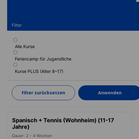
Filter
Alle Kurse
Standardprogramm Spanisch (Wohnheim)
(11-17 Jahre)
Feriencamp für Jugendliche
Dauer: 1 - 4 Wochen
Kurse PLUS (Alter 8–17)
Lernstufen: Anfänger bis Muttersprachenniveau (C2)
1 Woche
ab
1.220 EUR
Filter zurücksetzen
Anwenden
MEHR ERFAHREN
Spanisch + Tennis (Wohnheim) (11-17
Jahre)
Dauer: 2 - 4 Wochen