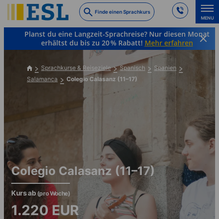
Skip
Finde einen Sprachkurs
to
MENU
main
Planst du eine Langzeit-Sprachreise? Nur diesen Monat
content
erhältst du bis zu 20 % Rabatt!
Mehr erfahren
Sprachkurse & Reiseziele
Spanisch
Spanien
Salamanca
Colegio Calasanz (11–17)
Colegio Calasanz (11–17)
Kurs ab
(pro Woche)
1.220
EUR