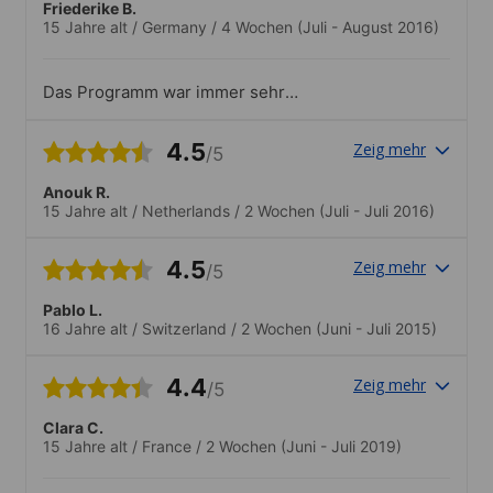
Friederike B.
15 Jahre alt
/
Germany
/
4 Wochen
(Juli - August 2016)
Das Programm war immer sehr
verschieden und lustig. Das Team hat
super funktioniert und es entstand eine
4.5
Zeig mehr
/5
tolle Atmosphäre.
Anouk R.
15 Jahre alt
/
Netherlands
/
2 Wochen
(Juli - Juli 2016)
4.5
Zeig mehr
/5
Pablo L.
16 Jahre alt
/
Switzerland
/
2 Wochen
(Juni - Juli 2015)
4.4
Zeig mehr
/5
Clara C.
15 Jahre alt
/
France
/
2 Wochen
(Juni - Juli 2019)