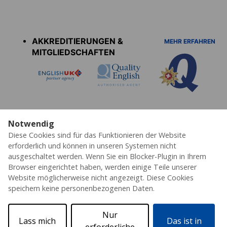
Accreditations
menu
AKKREDITIERUNGEN &
MEHR ERFAHREN
MITGLIEDSCHAFTEN
Notwendig
Diese Cookies sind für das Funktionieren der Website
Datenschutz
Cookies
AGB's
Impressum
Partner
Erklärung zur Barrierefreiheit
erforderlich und können in unseren Systemen nicht
ausgeschaltet werden. Wenn Sie ein Blocker-Plugin in Ihrem
© 2026 ESL – Alle Rechte vorbehalten
Browser eingerichtet haben, werden einige Teile unserer
Website möglicherweise nicht angezeigt. Diese Cookies
speichern keine personenbezogenen Daten.
Nur
Lass mich
Das ist in