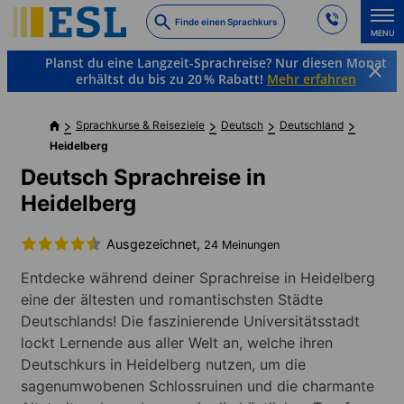
Skip
Finde einen Sprachkurs
to
MENU
main
Planst du eine Langzeit-Sprachreise? Nur diesen Monat
content
erhältst du bis zu 20 % Rabatt!
Mehr erfahren
Sprachkurse & Reiseziele
Deutsch
Deutschland
Heidelberg
Deutsch Sprachreise in
Heidelberg
Ausgezeichnet,
24 Meinungen
Entdecke während deiner Sprachreise in Heidelberg
eine der ältesten und romantischsten Städte
Deutschlands! Die faszinierende Universitätsstadt
lockt Lernende aus aller Welt an, welche ihren
Deutschkurs in Heidelberg nutzen, um die
sagenumwobenen Schlossruinen und die charmante