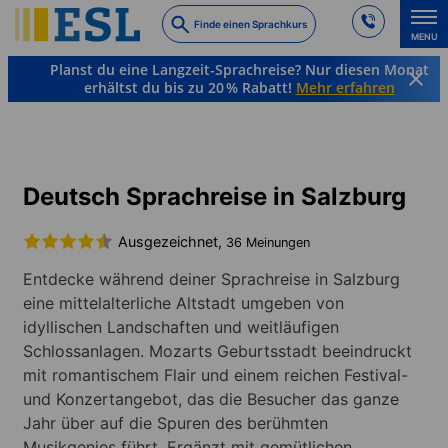
Skip
Finde einen Sprachkurs
to
MENU
main
Planst du eine Langzeit-Sprachreise? Nur diesen Monat
content
erhältst du bis zu 20 % Rabatt!
Mehr erfahren
Sprachkurse & Reiseziele
Deutsch
Österreich
Salzburg
Deutsch Sprachreise in Salzburg
Ausgezeichnet,
36 Meinungen
Entdecke während deiner Sprachreise in Salzburg
eine mittelalterliche Altstadt umgeben von
idyllischen Landschaften und weitläufigen
Schlossanlagen. Mozarts Geburtsstadt beeindruckt
mit romantischem Flair und einem reichen Festival-
und Konzertangebot, das die Besucher das ganze
Jahr über auf die Spuren des berühmten
Musikgenies führt. Ergänzt mit gemütlichen