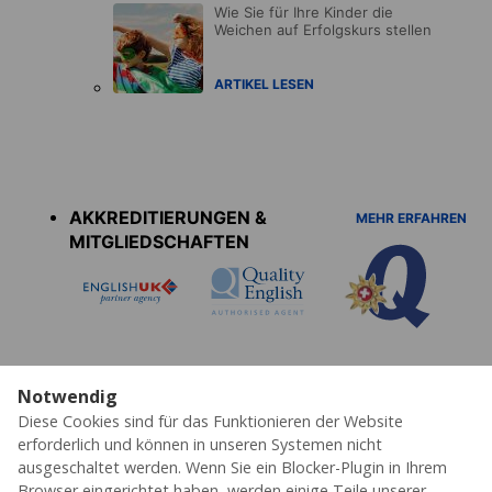
Wie Sie für Ihre Kinder die
Weichen auf Erfolgskurs stellen
ARTIKEL LESEN
Accreditations
menu
AKKREDITIERUNGEN &
MEHR ERFAHREN
MITGLIEDSCHAFTEN
Notwendig
Diese Cookies sind für das Funktionieren der Website
Datenschutz
Cookies
AGB's
Impressum
Partner
Erklärung zur Barrierefreiheit
erforderlich und können in unseren Systemen nicht
ausgeschaltet werden. Wenn Sie ein Blocker-Plugin in Ihrem
© 2026 ESL – Alle Rechte vorbehalten
Browser eingerichtet haben, werden einige Teile unserer