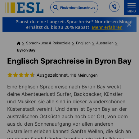
Skip
Finde einen Sprachkurs
to
MENU
main
Planst du eine Langzeit-Sprachreise? Nur diesen Monat
content
erhältst du bis zu 20 % Rabatt!
Mehr erfahren
Sprachkurse & Reiseziele
Englisch
Australien
Byron Bay
Englisch Sprachreise in Byron Bay
Ausgezeichnet,
118 Meinungen
Eine Englisch Sprachreise nach Byron Bay weckt
deine Abenteuerlust! Surfer, Backpacker, Künstler
und Musiker, sie alle sind in dieser wunderschönen
Küstenstadt vereint. Und dann ist Byron Bay an der
australischen Ostküste auch noch der Ort, von dem
aus du den Sonnenaufgang vor allen anderen
Australiern erleben kannst! Sanfte Wellen, die sich an
goldenen Sandstränden brechen, ein kristallklares