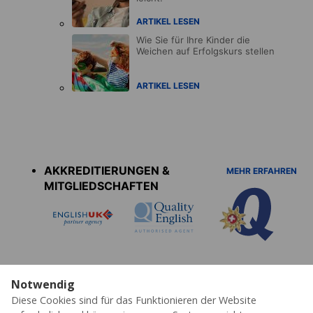
ARTIKEL LESEN
Wie Sie für Ihre Kinder die
Weichen auf Erfolgskurs stellen
ARTIKEL LESEN
Accreditations
menu
AKKREDITIERUNGEN &
MEHR ERFAHREN
MITGLIEDSCHAFTEN
Notwendig
Diese Cookies sind für das Funktionieren der Website
Datenschutz
Cookies
AGB's
Impressum
Partner
Erklärung zur Barrierefreiheit