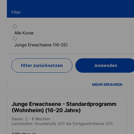
Filter
Alle Kurse
Junge Erwachsene - Standardprogramm
(Gastfamilie) (16-20 Jahre)
Junge Erwachsene (16–25)
Dauer: 2 - 9 Wochen
Lernstufen: Grundstufe (A1) bis Fortgeschrittene (C1)
Filter zurücksetzen
Anwenden
2 Wochen
ab
1.839 EUR
MEHR ERFAHREN
Junge Erwachsene - Standardprogramm
(Wohnheim) (16-20 Jahre)
Dauer: 2 - 8 Wochen
Lernstufen: Grundstufe (A1) bis Fortgeschrittene (C1)
2 Wochen
ab