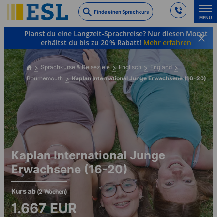
Skip
Finde einen Sprachkurs
to
MENU
main
Planst du eine Langzeit-Sprachreise? Nur diesen Monat
content
erhältst du bis zu 20 % Rabatt!
Mehr erfahren
Sprachkurse & Reiseziele
Englisch
England
Bournemouth
Kaplan International Junge Erwachsene (16-20)
Kaplan International Junge
Erwachsene (16-20)
Kurs ab
(2 Wochen)
1.667
EUR