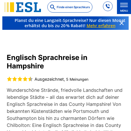
Skip
Finde einen Sprachkurs
to
MENU
main
Planst du eine Langzeit-Sprachreise? Nur diesen Monat
content
erhältst du bis zu 20 % Rabatt!
Mehr erfahren
Sprachkurse & Reiseziele
Englisch
England
Hampshire
Englisch Sprachreise in
Hampshire
Ausgezeichnet,
5 Meinungen
Wunderschöne Strände, friedvolle Landschaften und
lebendige Städte – all das erwartet dich auf deiner
Englisch Sprachreise in das County Hampshire! Von
bekannten Küstenstädten wie Portsmouth und
Southampton bis hin zu charmanten Dörfern wie
Chilbolton: Eine Englisch Sprachreise in das County