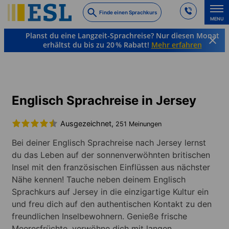
Skip
Finde einen Sprachkurs
to
MENU
main
Planst du eine Langzeit-Sprachreise? Nur diesen Monat
content
erhältst du bis zu 20 % Rabatt!
Mehr erfahren
Sprachkurse & Reiseziele
Englisch
England
Jersey
Englisch Sprachreise in Jersey
Ausgezeichnet,
251 Meinungen
Bei deiner Englisch Sprachreise nach Jersey lernst
du das Leben auf der sonnenverwöhnten britischen
Insel mit den französischen Einflüssen aus nächster
Nähe kennen! Tauche neben deinem Englisch
Sprachkurs auf Jersey in die einzigartige Kultur ein
und freu dich auf den authentischen Kontakt zu den
freundlichen Inselbewohnern. Genieße frische
Meeresfrüchte, verwöhne dich mit langen