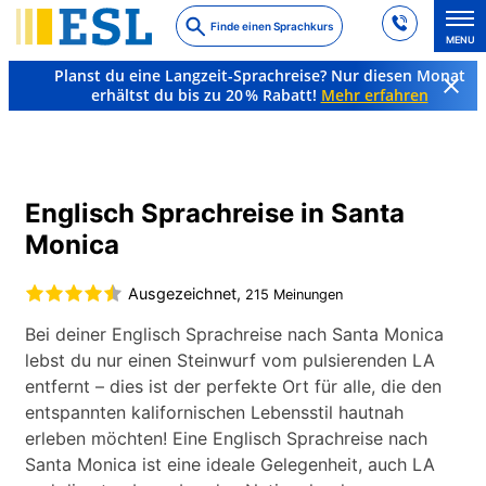
Skip
Finde einen Sprachkurs
to
MENU
main
Planst du eine Langzeit-Sprachreise? Nur diesen Monat
content
erhältst du bis zu 20 % Rabatt!
Mehr erfahren
Sprachkurse & Reiseziele
Englisch
USA
Santa Monica
Englisch Sprachreise in Santa
Monica
Ausgezeichnet,
215 Meinungen
Bei deiner Englisch Sprachreise nach Santa Monica
lebst du nur einen Steinwurf vom pulsierenden LA
entfernt – dies ist der perfekte Ort für alle, die den
entspannten kalifornischen Lebensstil hautnah
erleben möchten! Eine Englisch Sprachreise nach
Santa Monica ist eine ideale Gelegenheit, auch LA