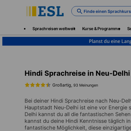
Skip
to
Finde einen Sprachkurs
main
content
Main
Sprachreisen weltweit
Kurse & Programme
S
navigation
Planst du eine Lan
Sprachkurse & Reiseziele
Hindi
Indien
Neu-D
Hindi Sprachreise in Neu-Delhi
Großartig,
93 Meinungen
Bei deiner Hindi Sprachreise nach Neu-Delhi
Hauptstadt Neu-Delhi ist eine vor Energie
Delhi kannst du all die fantastischen Sehe
kannst du deine Hindi Kenntnisse täglich i
fantastische Möglichkeit, diese einzigarti