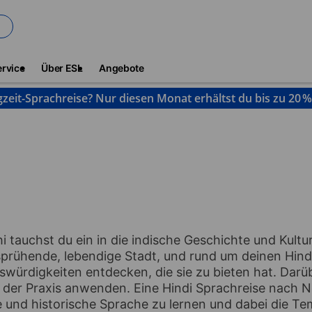
ervice
Über ESL
Angebote
gzeit-Sprachreise? Nur diesen Monat erhältst du bis zu 20 
elhi
 tauchst du ein in die indische Geschichte und Kultur
 sprühende, lebendige Stadt, und rund um deinen Hind
nswürdigkeiten entdecken, die sie zu bieten hat. Darü
n der Praxis anwenden. Eine Hindi Sprachreise nach Ne
ge und historische Sprache zu lernen und dabei die Te