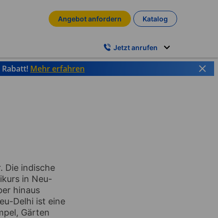
Angebot anfordern
Katalog
Jetzt anrufen
% Rabatt!
Mehr erfahren
. Die indische
ikurs in Neu-
ber hinaus
u-Delhi ist eine
mpel, Gärten