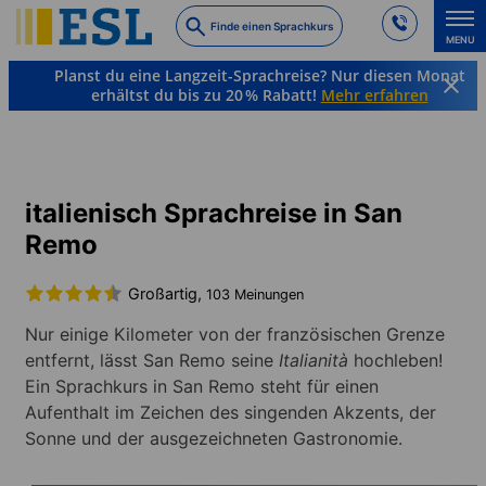
Skip
Finde einen Sprachkurs
to
MENU
main
Planst du eine Langzeit-Sprachreise? Nur diesen Monat
content
erhältst du bis zu 20 % Rabatt!
Mehr erfahren
Sprachkurse & Reiseziele
Italienisch
Italien
San Remo
italienisch Sprachreise in San
Remo
Großartig,
103 Meinungen
Nur einige Kilometer von der französischen Grenze
entfernt, lässt San Remo seine
Italianità
hochleben!
Ein Sprachkurs in San Remo steht für einen
Aufenthalt im Zeichen des singenden Akzents, der
Sonne und der ausgezeichneten Gastronomie.