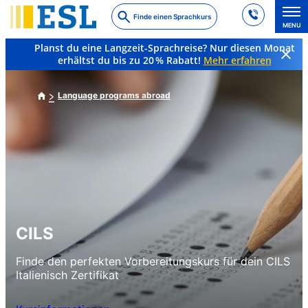
Skip
Finde einen Sprachkurs
to
MENU
main
Planst du eine Langzeit-Sprachreise? Nur diesen Monat
content
erhältst du bis zu 20 % Rabatt!
Mehr erfahren
Language programs abroad
CILS
Finde den perfekten Vorbereitungskurs für dein CILS
Italienisch Zertifikat