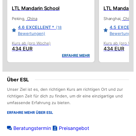
LTL Mandarin School
LTL Mandarin
Peking
China
Shanghai
China
4.6
EXCELLENT *
4.5
EXCELLE
(18
Bewertungen)
Bewertungen
Kurs ab (pro Woche)
Kurs ab (pro Wo
434 EUR
434 EUR
ERFAHRE MEHR
Über ESL
Unser Ziel ist es, den richtigen Kurs am richtigen Ort und zur
richtigen Zeit für dich zu finden, um dir eine einzigartige und
umfassende Erfahrung zu bieten.
ERFAHRE MEHR ÜBER ESL
Beratungstermin
Preisangebot