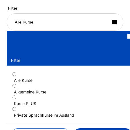
Filter
Alle Kurse
Filter
Alle Kurse
Standardkurs
Allgemeine Kurse
Dauer: 1 - 52 Wochen
Lernstufen: Anfänger bis Fortgeschrittene (C1)
Kurse PLUS
1 Woche
ab
774 EUR
Private Sprachkurse im Ausland
MEHR ERFAHREN