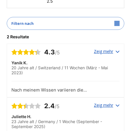
2.5
Filtern nach
2 Resultate
4.3
Zeig mehr
/5
Yanik K.
20 Jahre alt
/
Switzerland
/
11 Wochen
(März - Mai
2023)
Nach meinem Wissen variieren die
Kursorte je nach Lehrperson. Manche
Leuten sind in einem Büro, andere bei
2.4
Zeig mehr
/5
den Lehrern zu Hause, etc. Es deshalb
ein wenig eine Lotterie (ich hörte von
Juliette H.
Leuten, dass sie in Starbucks oder
23 Jahre alt
/
Germany
/
1 Woche
(September -
Kaffees Unterricht hatten).Meine
September 2025)
Bewertung bezieht sich deshalb auf