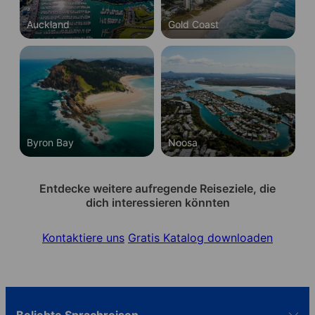
Auckland
Gold Coast
Byron Bay
Noosa
Entdecke weitere aufregende Reiseziele, die
dich interessieren könnten
Kontaktiere uns
Gratis Katalog downloaden
Beliebte Sprachreisen