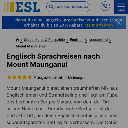
Skip
Finde einen Sprachkurs
to
MENU
main
Planst du eine Langzeit-Sprachreise? Nur diesen Monat
content
erhältst du bis zu 20 % Rabatt!
Mehr erfahren
Sprachkurse & Reiseziele
Englisch
Neuseeland
Mount Maunganui
Englisch Sprachreisen nach
Mount Maunganui
Ausgezeichnet,
4 Meinungen
Mount Maunganui bietet einen traumhaften Mix aus
Englischlernen und Strandfeeling und liegt am Fuße
des berühmten Berges Mauao, von dem der Ort
seinen Namen hat. Der idyllische Surfspot ist der
perfekte Ort, um deine Englischkenntnisse in einem
superentspannten Setting zu verbessern. Die Cafés