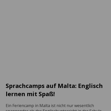
Beim Sprachlehrer
zu Hause
Salina Bay
Ab 1.330 EUR pro
Ab 1.070 EUR pro
Woche
Woche
Sprachcamps auf Malta: Englisch
lernen mit Spaß!
Ein Feriencamp in Malta ist nicht nur wesentlich
spannender als der Englischunterricht in der Schule,