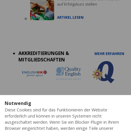
auf Erfolgskurs stellen
ARTIKEL LESEN
Accreditations
menu
AKKREDITIERUNGEN &
MEHR ERFAHREN
MITGLIEDSCHAFTEN
Notwendig
Datenschutz
Cookies
AGB's
Impressum
Partner
Diese Cookies sind für das Funktionieren der Website
Erklärung zur Barrierefreiheit
erforderlich und können in unseren Systemen nicht
ausgeschaltet werden. Wenn Sie ein Blocker-Plugin in Ihrem
© 2026 ESL – Alle Rechte vorbehalten
Browser eingerichtet haben, werden einige Teile unserer