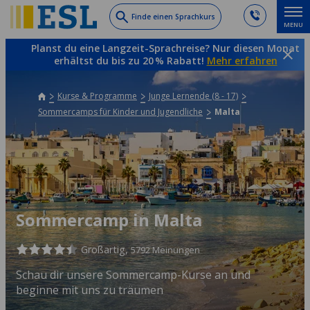
Skip
Finde einen Sprachkurs
MENU
to
main
Planst du eine Langzeit-Sprachreise? Nur diesen Monat
content
erhältst du bis zu 20 % Rabatt!
Mehr erfahren
Kurse & Programme
Junge Lernende (8 - 17)
Sommercamps für Kinder und Jugendliche
Malta
Sommercamp in Malta
Großartig,
5792 Meinungen
Schau dir unsere Sommercamp-Kurse an und
beginne mit uns zu träumen