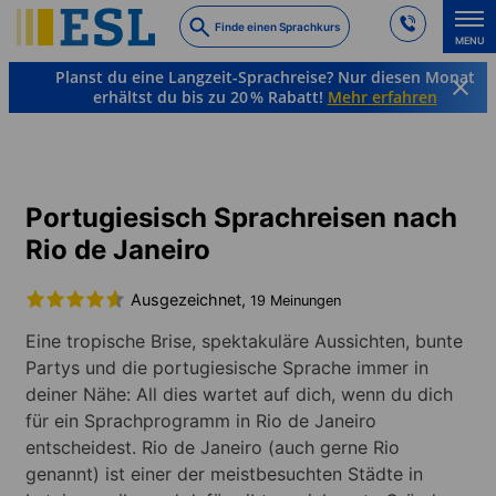
Skip
Finde einen Sprachkurs
to
MENU
main
Planst du eine Langzeit-Sprachreise? Nur diesen Monat
content
erhältst du bis zu 20 % Rabatt!
Mehr erfahren
Sprachkurse & Reiseziele
Portugiesisch
Brasilien
Rio de Janeiro
Portugiesisch Sprachreisen nach
Rio de Janeiro
Ausgezeichnet,
19 Meinungen
Eine tropische Brise, spektakuläre Aussichten, bunte
Partys und die portugiesische Sprache immer in
deiner Nähe: All dies wartet auf dich, wenn du dich
für ein Sprachprogramm in Rio de Janeiro
entscheidest. Rio de Janeiro (auch gerne Rio
genannt) ist einer der meistbesuchten Städte in