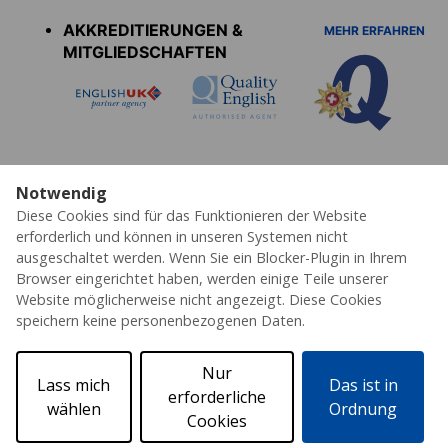
menu
AKKREDITIERUNGEN &
MEHR ERFAHREN
MITGLIEDSCHAFTEN
Notwendig
Diese Cookies sind für das Funktionieren der Website
Datenschutz
Cookies
AGB's
Impressum
Partner
Erklärung zur Barrierefreiheit
erforderlich und können in unseren Systemen nicht
ausgeschaltet werden. Wenn Sie ein Blocker-Plugin in Ihrem
© 2026 ESL – Alle Rechte vorbehalten
Browser eingerichtet haben, werden einige Teile unserer
Website möglicherweise nicht angezeigt. Diese Cookies
speichern keine personenbezogenen Daten.
Nur
Lass mich
Das ist in
erforderliche
wählen
Ordnung
Cookies