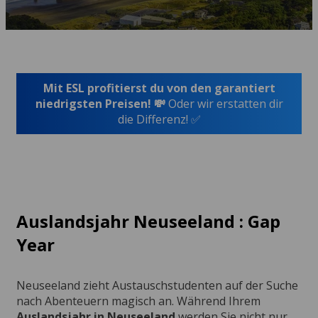
Mit ESL profitierst du von den garantiert
niedrigsten Preisen! 💸
Oder wir erstatten dir
die Differenz! ✅
Auslandsjahr Neuseeland : Gap
Year
Neuseeland zieht Austauschstudenten auf der Suche
nach Abenteuern magisch an. Während Ihrem
Auslandsjahr in Neuseeland
werden Sie nicht nur