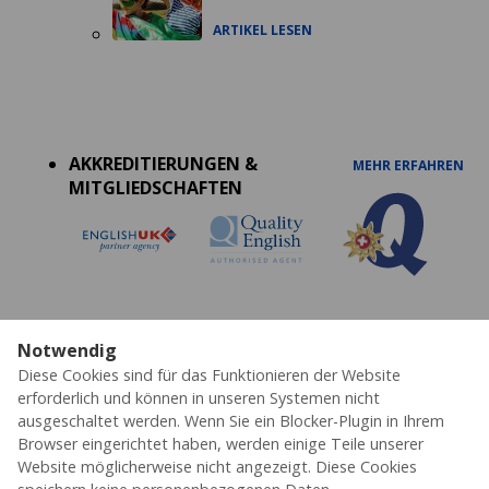
ARTIKEL LESEN
Accreditations
menu
AKKREDITIERUNGEN &
MEHR ERFAHREN
MITGLIEDSCHAFTEN
Notwendig
Datenschutz
Cookies
AGB's
Impressum
Partner
Diese Cookies sind für das Funktionieren der Website
Erklärung zur Barrierefreiheit
erforderlich und können in unseren Systemen nicht
ausgeschaltet werden. Wenn Sie ein Blocker-Plugin in Ihrem
© 2026 ESL – Alle Rechte vorbehalten
Browser eingerichtet haben, werden einige Teile unserer
Website möglicherweise nicht angezeigt. Diese Cookies