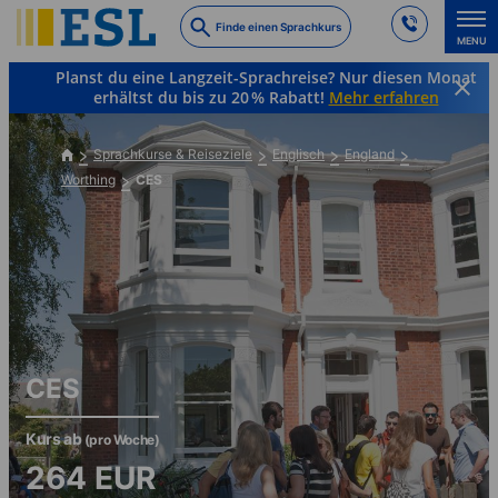
Skip
Finde einen Sprachkurs
to
MENU
main
Planst du eine Langzeit-Sprachreise? Nur diesen Monat
content
erhältst du bis zu 20 % Rabatt!
Mehr erfahren
Sprachkurse & Reiseziele
Englisch
England
Worthing
CES
CES
Kurs ab
(pro Woche)
264
EUR