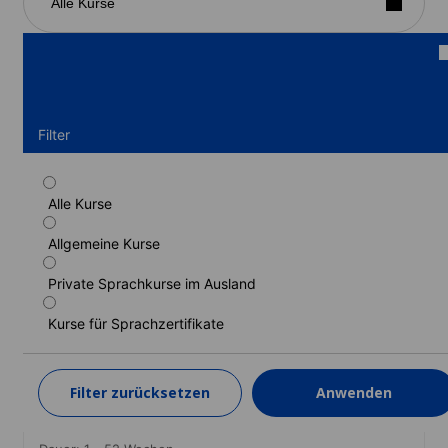
Alle Kurse
Filter
Alle Kurse
Standardkurs
Allgemeine Kurse
Dauer: 1 - 52 Wochen
Lernstufen: Grundstufe (A1) bis Fortgeschrittene (C1)
Private Sprachkurse im Ausland
1 Woche
ab
401 EUR
Kurse für Sprachzertifikate
MEHR ERFAHREN
Filter zurücksetzen
Anwenden
Intensivkurs