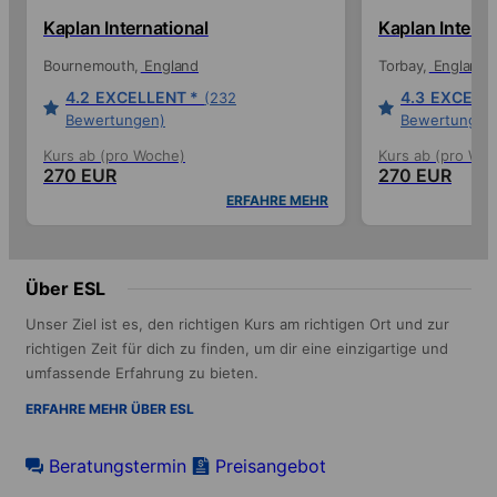
Gruppe waren 5 spanisch sprechende
Kaplan International
Kaplan Interna
und 3 arabisch sprechende
Klassenkameraden. Es wird auf die
Bournemouth
England
Torbay
England
strenge Unterhaltung nur auf Englisch
geachtet. Ein Minuspunkt würde ich als
4.2
EXCELLENT *
4.3
EXCELLE
(232
die lockere Auslegung des
Bewertungen)
Bewertungen
Unterrichtsbeginnes von
außereuropäischen Schülern
Kurs ab (pro Woche)
Kurs ab (pro Wo
270 EUR
270 EUR
bezeichnen. Es nervte, wenn in den
ersten 30 Minuten des Unterricht die
ERFAHRE MEHR
Teilnehmer noch eintrudelten und die
Lehrerin teilweise den Stoff wiederholen
mußte. Auch mahnende Worte vom
Schulleiter brachten kaum
Über ESL
Besserung..Siehe Schulbeschreibung.
Top.
Unser Ziel ist es, den richtigen Kurs am richtigen Ort und zur
richtigen Zeit für dich zu finden, um dir eine einzigartige und
umfassende Erfahrung zu bieten.
ERFAHRE MEHR ÜBER ESL
Beratungstermin
Preisangebot