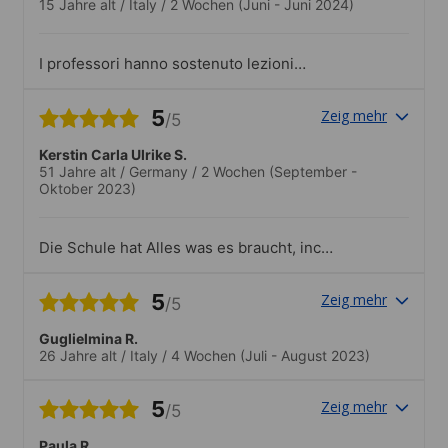
15 Jahre alt
/
Italy
/
2 Wochen
(Juni - Juni 2024)
I professori hanno sostenuto lezioni
molto interattive ed interessanti con gli
alunni. La loro preparazione era
5
Zeig mehr
/5
ottima.Bellissime gite e attività varie
Kerstin Carla Ulrike S.
51 Jahre alt
/
Germany
/
2 Wochen
(September -
Oktober 2023)
Die Schule hat Alles was es braucht, incl.
sehr toller Lehrer!
5
Zeig mehr
/5
Guglielmina R.
26 Jahre alt
/
Italy
/
4 Wochen
(Juli - August 2023)
5
Zeig mehr
/5
Paula R.