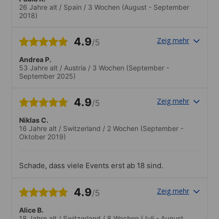
26 Jahre alt
/
Spain
/
3 Wochen
(August - September
2018)
4.9
Zeig mehr
/5
Andrea P.
53 Jahre alt
/
Austria
/
3 Wochen
(September -
September 2025)
4.9
Zeig mehr
/5
Niklas C.
16 Jahre alt
/
Switzerland
/
2 Wochen
(September -
Oktober 2019)
Schade, dass viele Events erst ab 18 sind.
4.9
Zeig mehr
/5
Alice B.
18 Jahre alt
/
Switzerland
/
8 Wochen
(Juli - August